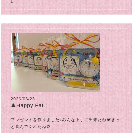
い..
2026/06/23
🎩Happy Fat..
プレゼントを作りました♪みんな上手に出来たね💓きっ
と喜んでくれたね🌻..