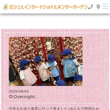
群馬県高崎市のインターナショナルスクール・国際幼稚園 | ミッシェルインターナショナルキンダ
ーガーデン
TOP
>
2022年
2026/08/04
🌻Overnight..
今年もお泊り保育に行って来ました♪みんなで特別なお