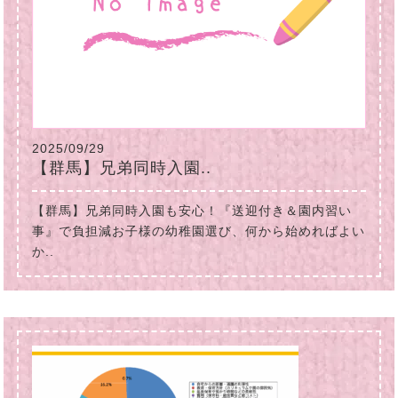
2025/09/29
【群馬】兄弟同時入園..
【群馬】兄弟同時入園も安心！『送迎付き＆園内習い
事』で負担減お子様の幼稚園選び、何から始めればよい
か..