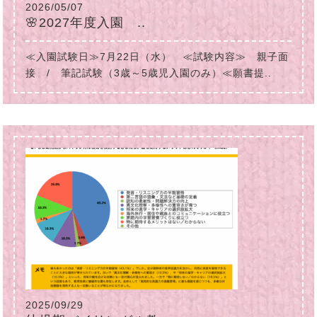
2026/05/07
🌸2027年度入園 ..
≪入園試験日≫7月22日（水） ≪試験内容≫ 親子面
接 / 筆記試験（3歳～5歳児入園のみ）≪願書提..
2025/09/29