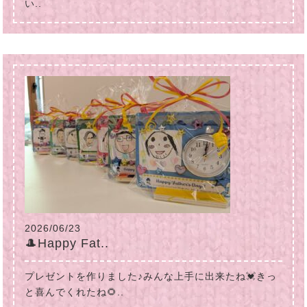
い..
2026/06/23
🎩Happy Fat..
プレゼントを作りました♪みんな上手に出来たね💓きっ
と喜んでくれたね🌻..