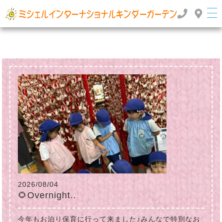
群馬県高崎市のインターナショナルスクール・国際幼稚園 | ミッシェルインターナショナルキンダ
ーガーデン
TOP
>
>
2023年
5月
2026/08/04
🌻Overnight..
今年もお泊り保育に行って来ました♪みんなで特別なお