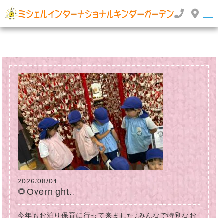
群馬県高崎市のインターナショナルスクール・国際幼稚園 | ミッシェルインターナショナルキンダ
ーガーデン
TOP
>
>
2024年
2月
2026/08/04
🌻Overnight..
今年もお泊り保育に行って来ました♪みんなで特別なお