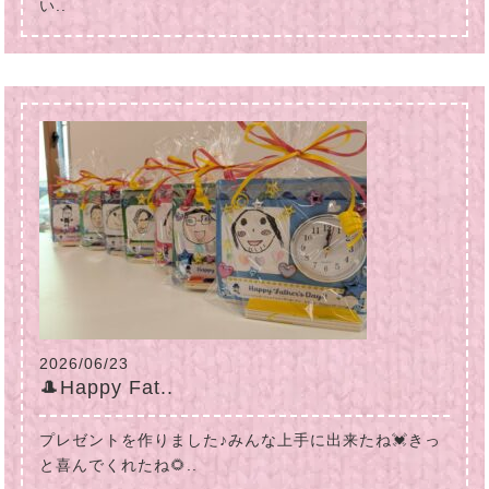
い..
2026/06/23
🎩Happy Fat..
プレゼントを作りました♪みんな上手に出来たね💓きっ
と喜んでくれたね🌻..