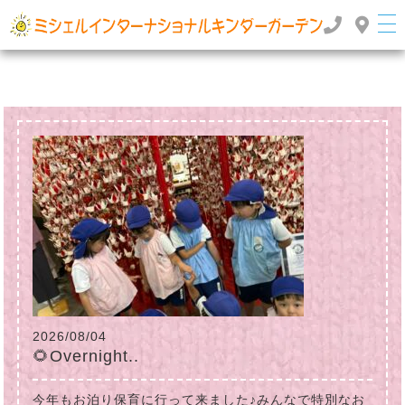
群馬県高崎市のインターナショナルスクール・国際幼稚園 | ミッシェルインターナショナルキンダ
ーガーデン
TOP
>
>
2025年
2月
2026/08/04
🌻Overnight..
今年もお泊り保育に行って来ました♪みんなで特別なお