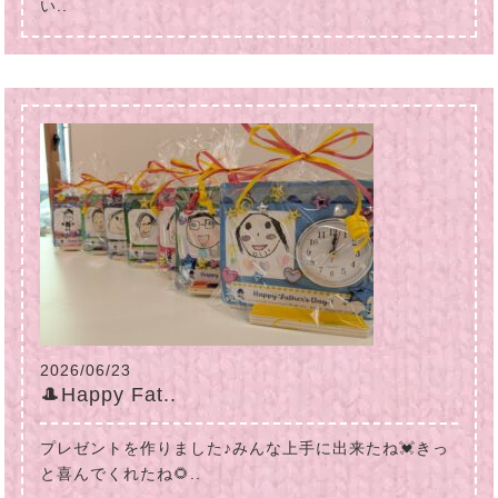
い..
2026/06/23
🎩Happy Fat..
プレゼントを作りました♪みんな上手に出来たね💓きっ
と喜んでくれたね🌻..