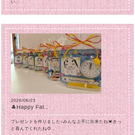
い..
2026/06/23
🎩Happy Fat..
プレゼントを作りました♪みんな上手に出来たね💓きっ
と喜んでくれたね🌻..