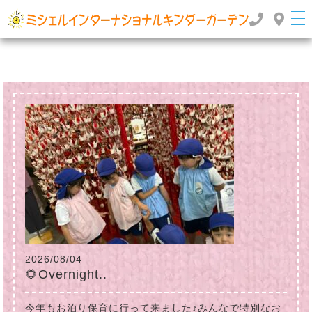
群馬県高崎市のインターナショナルスクール・国際幼稚園 | ミッシェルインターナショナルキンダ
ーガーデン
TOP
>
>
2025年
8月
2026/08/04
🌻Overnight..
今年もお泊り保育に行って来ました♪みんなで特別なお