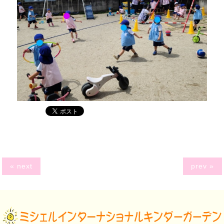
« next
prev »