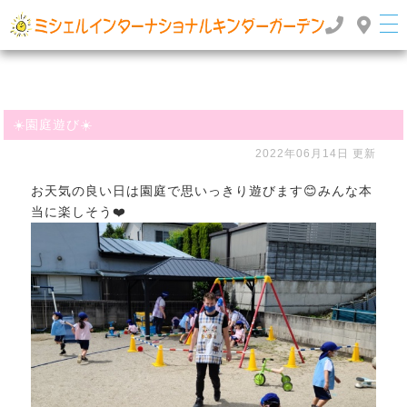
群馬県高崎市のインターナショナルスクール・国際幼稚園 | ミッシェルインターナショナルキンダ
ーガーデン
TOP
>
>
ぶろぐ
☀️園庭遊び☀️
☀️園庭遊び☀️
2022年06月14日 更新
お天気の良い日は園庭で思いっきり遊びます😊みんな本
当に楽しそう❤️