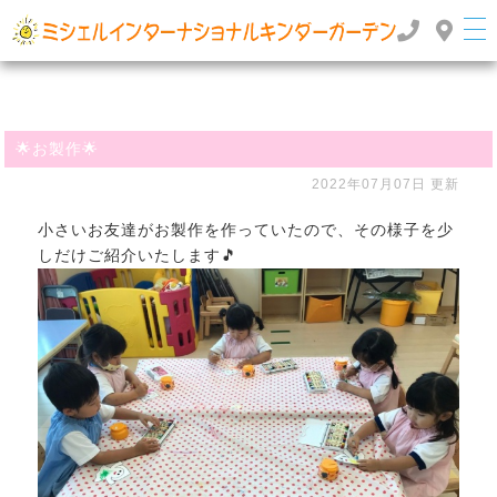
群馬県高崎市のインターナショナルスクール・国際幼稚園 | ミッシェルインターナショナルキンダ
ーガーデン
TOP
>
>
ぶろぐ
🌟お製作🌟
🌟お製作🌟
2022年07月07日 更新
小さいお友達がお製作を作っていたので、その様子を少
しだけご紹介いたします🎵