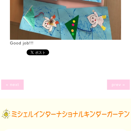
Good job!!!
« next
prev »