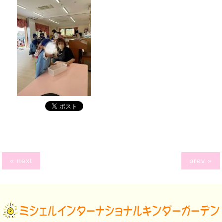
« next
prev »