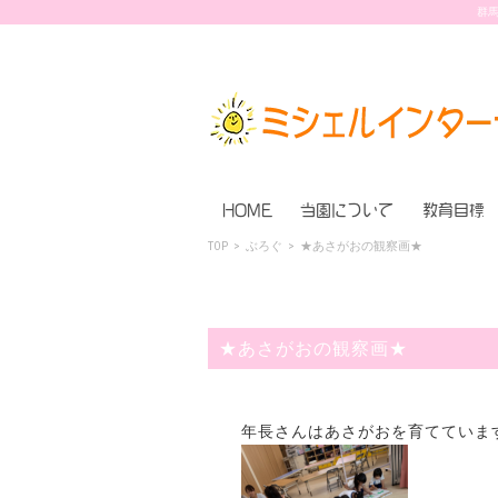
群馬
HOME
当園について
教育目標
TOP
>
ぶろぐ
>
★あさがおの観察画★
★あさがおの観察画★
年長さんはあさがおを育てていま