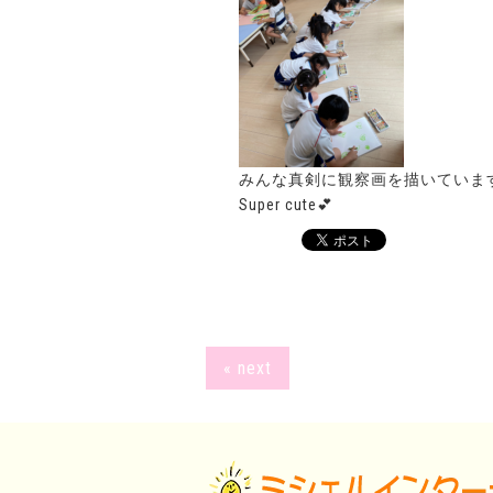
みんな真剣に観察画を描いています^
Super cute💕
« next