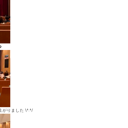
✿
りました \^.^/