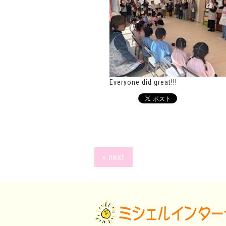
Everyone did great!!!
« next