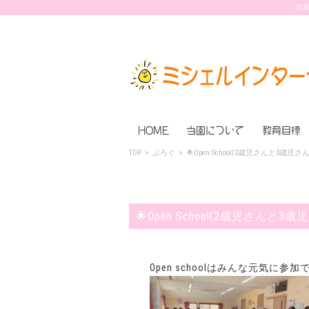
群馬
HOME
当園について
教育目標
TOP
>
ぶろぐ
>
🌟Open School(2歳児さんと3歳児さ
🌟Open School(2歳児さんと3歳
Open schoolはみんな元気