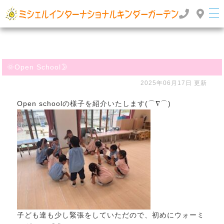
群馬県高崎市のインターナショナルスクール・国際幼稚園 | ミッシェルインターナショナルキンダ
ーガーデン
TOP
>
>
🌞Open School🌛
ぶろぐ
🌞Open School🌛
2025年06月17日 更新
Open schoolの様子を紹介いたします(⌒∇⌒)
子ども達も少し緊張をしていただので、初めにウォーミ