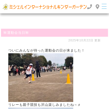
群馬県高崎市のインターナショナルスクール・国際幼稚園 | ミッシェルインターナショナルキンダ
ーガーデン
TOP
>
>
ぶろぐ
🌺運動会当日🌺
🌺運動会当日🌺
2025年10月22日 更新
ついにみんなが待った運動会の日が来ました！
リレーも親子競技も沢山楽しみましたね～♬