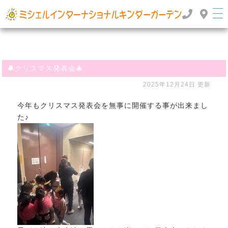
群馬県高崎市のインターナショナルスクール・国際幼稚園 | ミッシェルインターナショナルキンダ
ーガーデン
TOP
>
>
ぶろぐ
🔔クリスマス発表会🎄
🔔クリスマス発表会🎄
2025年12月24日 更新
今年もクリスマス発表会を無事に開催する事が出来まし
た♪