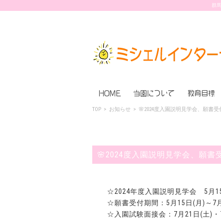
群馬
HOME
当園について
教育目標
TOP
>
お知らせ
>
🌸2024度入園説明見学会、願書受
🌸2024度入園説明見学会、願書
☆2024年度入園説明見学会 5月1
☆願書受付期間：5月15日(月)～7月
☆入園試験面接会：7月21日(土)・