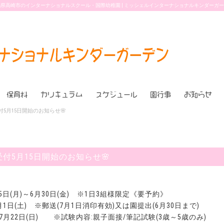
県高崎市のインターナショナルスクール・国際幼稚園 | ミッシェルインターナショナルキンダーガ
保育料
カリキュラム
スケジュール
園行事
お知らせ
付5月15日開始のお知らせ🌸
受付5月15日開始のお知らせ🌸
5日(月)～6月30日(金) ※1日3組様限定《要予約》
1日(土) ※郵送(7月1日消印有効)又は園提出(6月30日まで)
7月22日(日) ※試験内容:親子面接/筆記試験(3歳～5歳のみ)