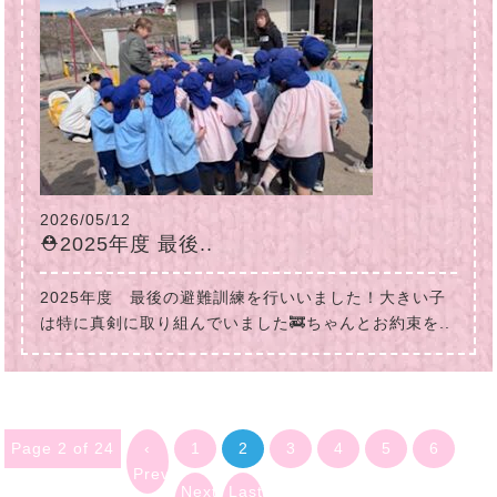
2026/05/12
⛑2025年度 最後..
2025年度 最後の避難訓練を行いいました！大きい子
は特に真剣に取り組んでいました🚒ちゃんとお約束を..
Page 2 of 24
‹
1
2
3
4
5
6
Previous
Next
Last