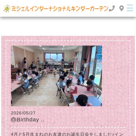
群馬県高崎市のインターナショナルスクール・国際幼稚園 | ミッシェルインターナショナルキンダ
ーガーデン
TOP
>
>
2022年
5月
2026/05/27
🎂Birthday ..
4月と5月生まれのお友達のお誕生日会をしました♪イン