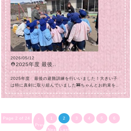
2026/05/12
⛑2025年度 最後..
2025年度 最後の避難訓練を行いいました！大きい子
は特に真剣に取り組んでいました🚒ちゃんとお約束を..
Page 2 of 24
‹
1
2
3
4
5
6
Previous
Next
Last