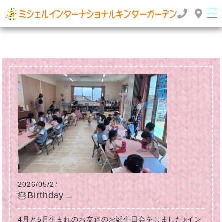
群馬県高崎市のインターナショナルスクール・国際幼稚園 | ミッシェルインターナショナルキンダ
ーガーデン
TOP
>
>
2022年
9月
2026/05/27
🎂Birthday ..
4月と5月生まれのお友達のお誕生日会をしました♪イン