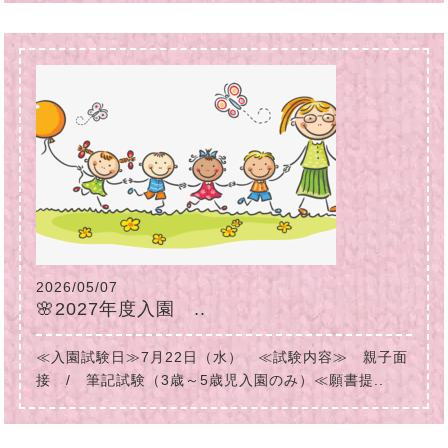
2026/05/07
🌸2027年度入園 ..
≪入園試験日≫7月22日（水） ≪試験内容≫ 親子面
接 / 筆記試験（3歳～5歳児入園のみ）≪願書提..