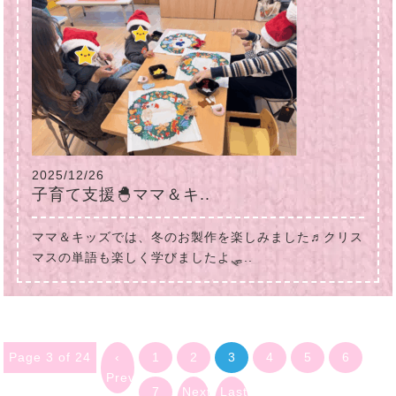
2025/12/26
子育て支援🐣ママ＆キ..
ママ＆キッズでは、冬のお製作を楽しみました♬クリス
マスの単語も楽しく学びましたよ🛷..
Page 3 of 24
‹
1
2
3
4
5
6
Previous
7
Next
Last