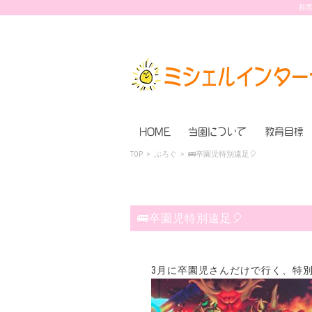
群馬
HOME
当園について
教育目標
TOP
>
ぶろぐ
>
🚌卒園児特別遠足🎈
🚌卒園児特別遠足🎈
3月に卒園児さんだけで行く、特別