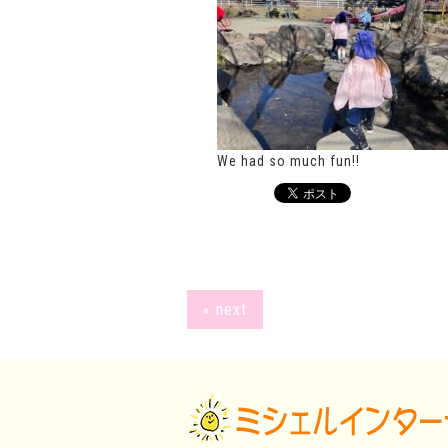
We had so much fun!!
« next