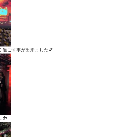
く過ごす事が出来ました💕
🏞