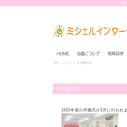
群馬
HOME
当園について
教育目標
TOP
>
ぶろぐ
>
🌸卒園式🌸
🌸卒園式🌸
2025年度の卒園式が3月に行われ