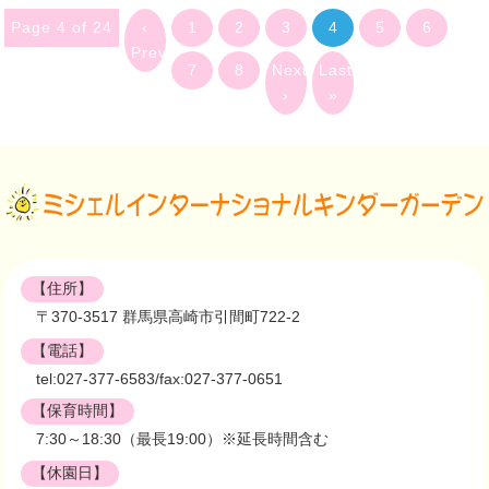
Page 4 of 24
‹
1
2
3
4
5
6
Previous
7
8
Next
Last
›
»
【住所】
〒370-3517 群馬県高崎市引間町722-2
【電話】
tel:027-377-6583/fax:027-377-0651
【保育時間】
7:30～18:30（最長19:00）※延長時間含む
【休園日】