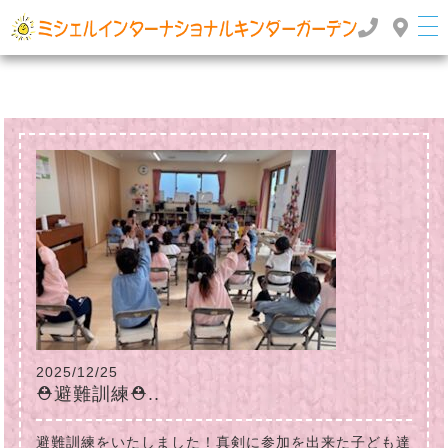
群馬県高崎市のインターナショナルスクール・国際幼稚園 | ミッシェルインターナショナルキンダ
ーガーデン
TOP
>
>
2025年
4月
2025/12/25
⛑避難訓練⛑..
避難訓練をいたしました！真剣に参加を出来た子ども達