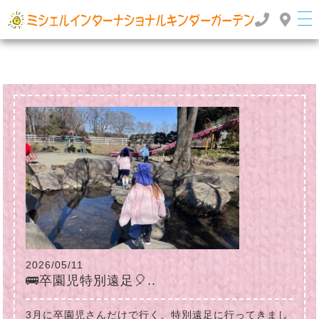
群馬県高崎市のインターナショナルスクール・国際幼稚園 | ミッシェルインターナショナルキンダ
ーガーデン
TOP
>
>
2025年
7月
2026/05/11
🚌卒園児特別遠足🎈..
3月に卒園児さんだけで行く、特別遠足に行ってきまし