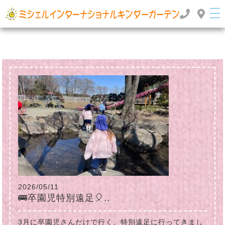
群馬県高崎市のインターナショナルスクール・国際幼稚園 | ミッシェルインターナショナルキンダ
ーガーデン
TOP
>
>
2026年
6月
2026/05/11
🚌卒園児特別遠足🎈..
3月に卒園児さんだけで行く、特別遠足に行ってきまし