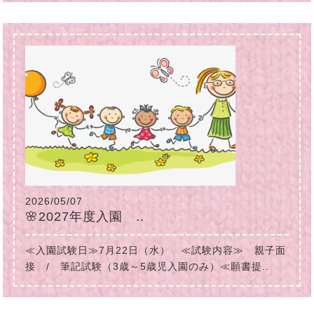
2026/05/07
🌸2027年度入園 ..
≪入園試験日≫7月22日（水） ≪試験内容≫ 親子面
接 / 筆記試験（3歳～5歳児入園のみ）≪願書提..