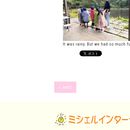
It was rainy. But we had so much f
« next