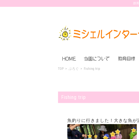
群馬
HOME
当園について
教育目標
TOP
>
ぶろぐ
>
Fishing trip
Fishing trip
魚釣りに行きました！大きな魚が