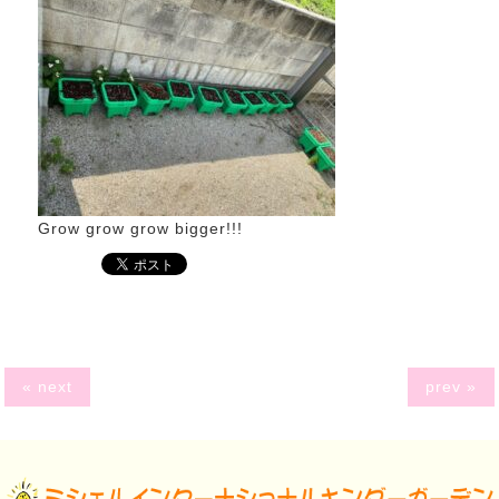
Grow grow grow bigger!!!
« next
prev »