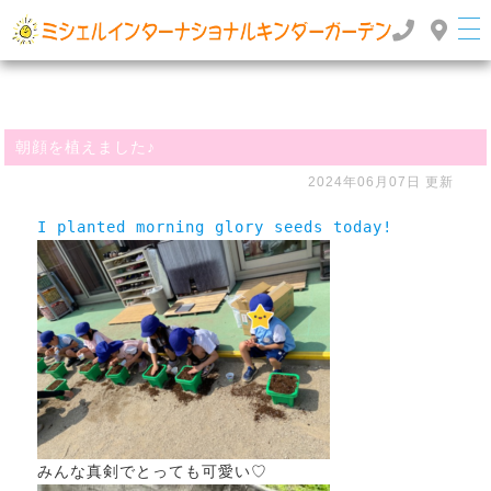
群馬県高崎市のインターナショナルスクール・国際幼稚園 | ミッシェルインターナショナルキンダ
ーガーデン
TOP
>
>
ぶろぐ
朝顔を植えました♪
朝顔を植えました♪
2024年06月07日 更新
みんな真剣でとっても可愛い♡