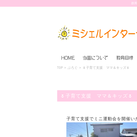
群馬
HOME
当園について
教育目標
TOP
>
ぶろぐ
>
🌷子育て支援 ママ＆キッズ🌷
🌷子育て支援 ママ＆キッズ🌷
子育て支援でミニ運動会を開催い