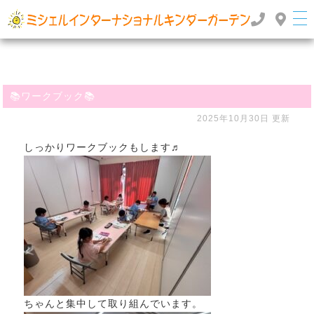
群馬県高崎市のインターナショナルスクール・国際幼稚園 | ミッシェルインターナショナルキンダ
ーガーデン
TOP
>
>
ぶろぐ
📚ワークブック📚
📚ワークブック📚
2025年10月30日 更新
しっかりワークブックもします♬
ちゃんと集中して取り組んでいます。