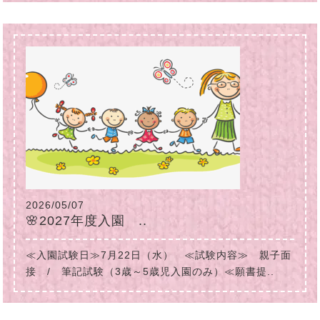
2026/05/07
🌸2027年度入園 ..
≪入園試験日≫7月22日（水） ≪試験内容≫ 親子面
接 / 筆記試験（3歳～5歳児入園のみ）≪願書提..