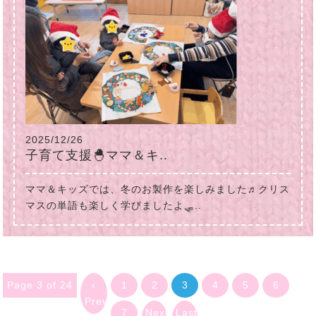
2025/12/26
子育て支援🐣ママ＆キ..
ママ＆キッズでは、冬のお製作を楽しみました♬クリス
マスの単語も楽しく学びましたよ🛷..
Page 3 of 24
‹
1
2
3
4
5
6
Previous
7
Next
Last