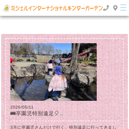
群馬県高崎市のインターナショナルスクール・国際幼稚園 | ミッシェルインターナショナルキンダ
ーガーデン
TOP
>
>
2024年
5月
2026/05/11
🚌卒園児特別遠足🎈..
3月に卒園児さんだけで行く、特別遠足に行ってきまし