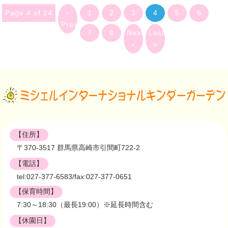
Page 4 of 24
‹
1
2
3
4
5
6
Previous
7
8
Next
Last
›
»
【住所】
〒370-3517 群馬県高崎市引間町722-2
【電話】
tel:027-377-6583/fax:027-377-0651
【保育時間】
7:30～18:30（最長19:00）※延長時間含む
【休園日】