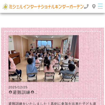
群馬県高崎市のインターナショナルスクール・国際幼稚園 | ミッシェルインターナショナルキンダ
ーガーデン
TOP
>
>
2024年
5月
2025/12/25
⛑避難訓練⛑..
避難訓練をいたしました！真剣に参加を出来た子ども達